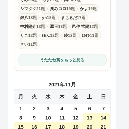
シマタク
21題
笑みコロ
19題
かよ
19題
銀八
18題
yn
18題
まちるだ
17題
中村陽介
13題
翠玉
13題
邑仲 弎陽
12題
りこ
12題
ゆん
12題
綾
12題
ゆひ
11題
さい
11題
うたたね賞をもっと見る
2021年11月
月
火
水
木
金
土
日
1
2
3
4
5
6
7
8
9
10
11
12
13
14
15
16
17
18
19
20
21