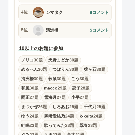
4位
シマタク
8コメント
5位
清洲橋
5コメント
10以上のお題に参加
ノリコ
30題
天野まどか
30題
めるへん
30題
つぼりん
30題
猿ヶ石
30題
清洲橋
30題
萩鼠
30題
こう
30題
和風
30題
macco
29題
恋子
28題
岡正
27題
雪海月
27題
小平
27題
まつかぜ
26題
しろあお
25題
千代乃
25題
ゆう
24題
舞﨑愛結乃
24題
k-keita
24題
蛙鳴
23題
歌ってみた
23題
翠春
23題
ぐみ
23題
らま
22題
高木
21題