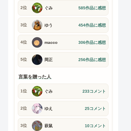
2位
ぐみ
585作品に感想
3位
ゆう
454作品に感想
4位
macco
306作品に感想
5位
岡正
256作品に感想
言葉を贈った人
1位
ぐみ
233コメント
2位
ゆえ
25コメント
3位
萩鼠
10コメント