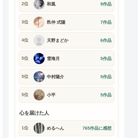
2位
和風
9作品
3位
邑仲 弎陽
7作品
4位
天野まどか
6作品
5位
雪海月
5作品
5位
中村陽介
5作品
5位
小平
5作品
心を届けた人
1位
めるへん
765作品に感想