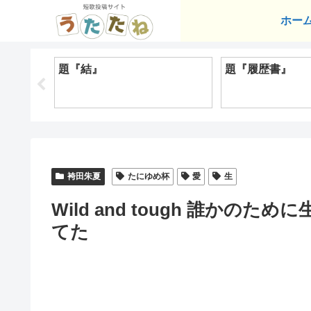
ホー
題『結』
題『履歴書』
袴田朱夏
たにゆめ杯
愛
生
Wild and tough 誰か
てた