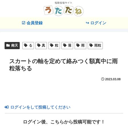
☑ 会員登録
↪ ログイン
南天
る
真
粒
落
雨
雨粒
スカートの軸を定めて絡みつく額真中に雨
粒落ちる
2023.03.08
ログインをして投稿してください
ログイン後、こちらから投稿可能です！