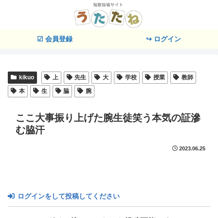
☑ 会員登録
↪ ログイン
kikuo
上
先生
大
学校
授業
教師
本
生
脇
腕
ここ大事振り上げた腕生徒笑う本気の証滲
む脇汗
2023.06.25
ログインをして投稿してください