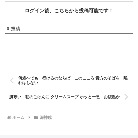
ログイン後、こちらから投稿可能です！
0
投稿
何処へでも 行けるのならば このこころ 貴方のそばを 離
れはしない
肌寒い 朝のごはんに クリームスープ ホッと一息 お腹温か
ホーム
深神鏡