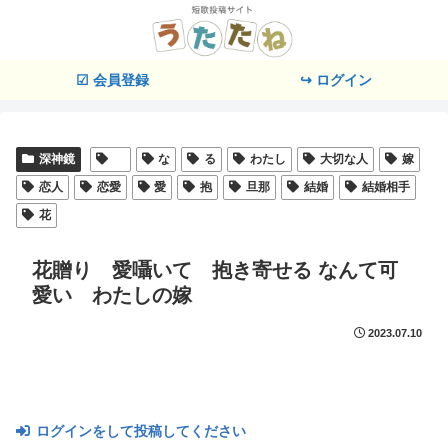
☑ 会員登録
↪ ログイン
深神鏡
な
る
わたし
大切な人
嫁
恋人
恋愛
愛
抱
旦那
結婚
結婚相手
花
花贈り 愛囁いて 抱き寄せる なんて可
愛い わたしの嫁
2023.07.10
ログインをして投稿してください