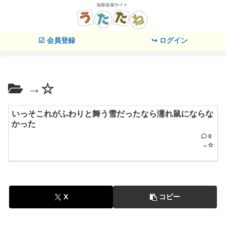
☑ 会員登録
↪ ログイン
→☆
いっそこれがふわりと舞う雪だったなら濡れ鼠にならな
かった
0
→☆
X
コピー