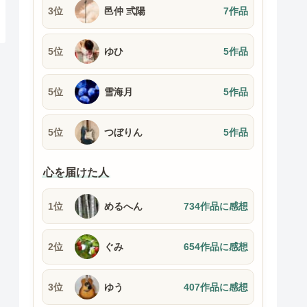
3位
邑仲 弎陽
7作品
5位
ゆひ
5作品
5位
雪海月
5作品
5位
つぼりん
5作品
心を届けた人
1位
めるへん
734作品に感想
2位
ぐみ
654作品に感想
3位
ゆう
407作品に感想