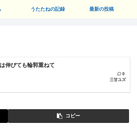
ム
うたたねの記録
最新の投稿
は伸びても輪郭重ねて
0
三甘ユズ
コピー