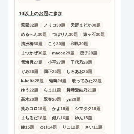
10以上のお題に参加
萩鼠
32題
ノリコ
30題
天野まどか
30題
めるへん
30題
つぼりん
30題
猿ヶ石
30題
清洲橋
30題
こう
30題
和風
30題
まつかぜ
30題
macco
29題
恋子
28題
雪海月
27題
小平
27題
千代乃
26題
ぐみ
26題
岡正
25題
しろあお
25題
k-keita
25題
蛙鳴
24題
歌ってみた
23題
ゆう
22題
らま
21題
舞﨑愛結乃
21題
高木
20題
翠春
20題
yn
20題
笑みコロ
19題
かよ
19題
シマタク
19題
まちるだ
18題
銀八
16題
ゆん
15題
綾
15題
ゆひ
14題
りこ
12題
さい
11題