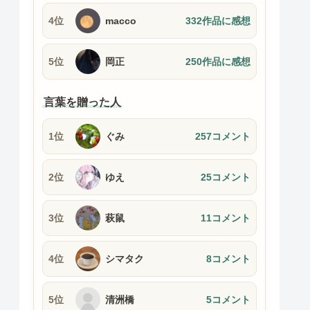
4位
macco
332作品に感想
5位
岡正
250作品に感想
言葉を贈った人
1位
ぐみ
257コメント
2位
ゆえ
25コメント
3位
萩鼠
11コメント
4位
シマタク
8コメント
5位
清洲橋
5コメント