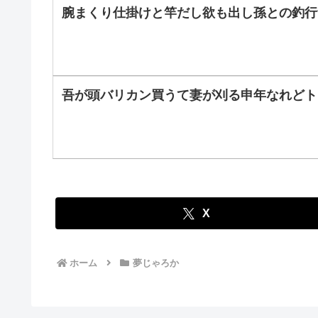
腕まくり仕掛けと竿だし欲も出し孫との釣行
吾が頭バリカン買うて妻が刈る申年なれどト
X
ホーム
夢じゃろか