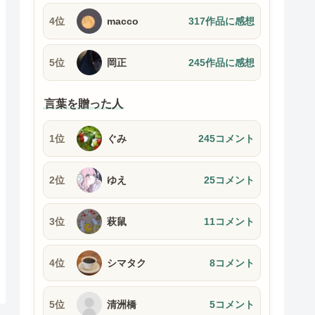
4位
macco
317作品に感想
5位
岡正
245作品に感想
言葉を贈った人
1位
ぐみ
245コメント
2位
ゆえ
25コメント
3位
萩鼠
11コメント
4位
シマタク
8コメント
5位
清洲橋
5コメント