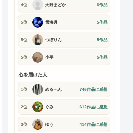
4位
天野まどか
6作品
5位
雪海月
5作品
5位
つぼりん
5作品
5位
小平
5作品
心を届けた人
1位
めるへん
746作品に感想
2位
ぐみ
612作品に感想
3位
ゆう
414作品に感想