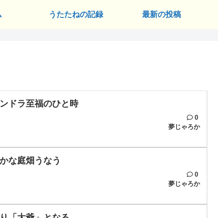
ム
うたたねの記録
最新の投稿
ンドラ至福のひと時
0
夢じゃろか
かな庭畑うなう
0
夢じゃろか
り「大爺」となる