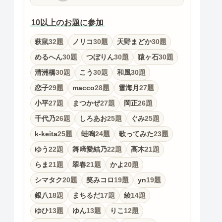
10以上のお題に参加
萩鼠
32題
ノリコ
30題
天野まどか
30題
めるへん
30題
つぼりん
30題
猿ヶ石
30題
清洲橋
30題
こう
30題
和風
30題
恋子
29題
macco
28題
雪海月
27題
小平
27題
まつかぜ
27題
岡正
26題
千代乃
26題
しろあお
25題
ぐみ
25題
k-keita
25題
蛙鳴
24題
歌ってみた
23題
ゆう
22題
舞﨑愛結乃
22題
高木
21題
らま
21題
翠春
21題
かよ
20題
シマタク
20題
笑みコロ
19題
yn
19題
銀八
18題
まちるだ
17題
綾
14題
ゆひ
13題
ゆん
13題
りこ
12題