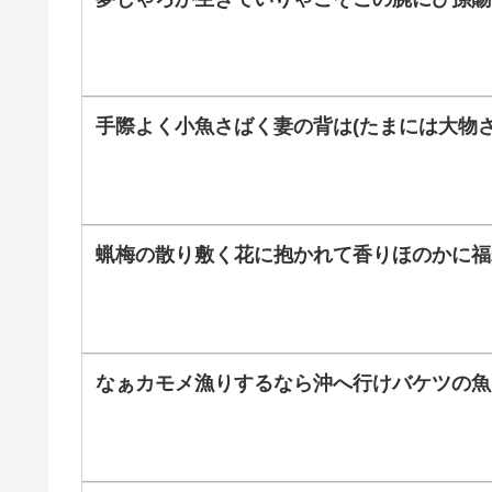
手際よく小魚さばく妻の背は(たまには大物さ
蝋梅の散り敷く花に抱かれて香りほのかに福
なぁカモメ漁りするなら沖へ行けバケツの魚