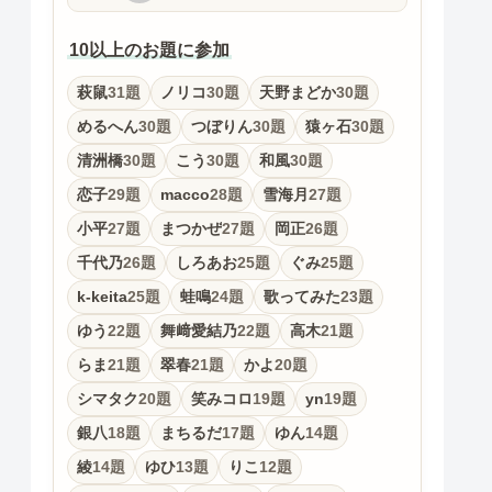
10以上のお題に参加
萩鼠
31題
ノリコ
30題
天野まどか
30題
めるへん
30題
つぼりん
30題
猿ヶ石
30題
清洲橋
30題
こう
30題
和風
30題
恋子
29題
macco
28題
雪海月
27題
小平
27題
まつかぜ
27題
岡正
26題
千代乃
26題
しろあお
25題
ぐみ
25題
k-keita
25題
蛙鳴
24題
歌ってみた
23題
ゆう
22題
舞﨑愛結乃
22題
高木
21題
らま
21題
翠春
21題
かよ
20題
シマタク
20題
笑みコロ
19題
yn
19題
銀八
18題
まちるだ
17題
ゆん
14題
綾
14題
ゆひ
13題
りこ
12題