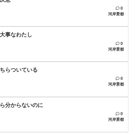
0
河岸景都
大事なわたし
0
河岸景都
ちらついている
0
河岸景都
ら分からないのに
0
河岸景都