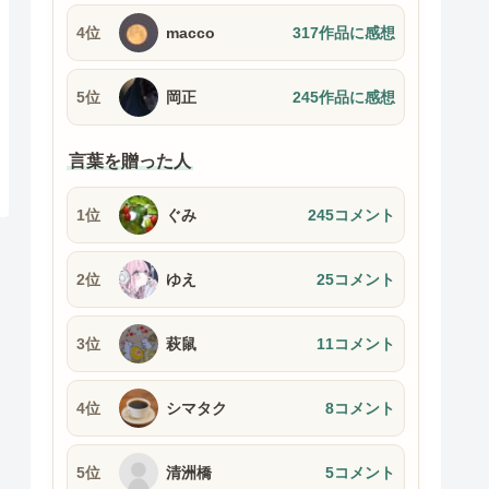
4位
macco
317作品に感想
5位
岡正
245作品に感想
言葉を贈った人
1位
ぐみ
245コメント
2位
ゆえ
25コメント
3位
萩鼠
11コメント
4位
シマタク
8コメント
5位
清洲橋
5コメント