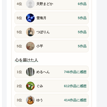
4位
天野まどか
6作品
5位
雪海月
5作品
5位
つぼりん
5作品
5位
小平
5作品
心を届けた人
1位
めるへん
746作品に感想
2位
ぐみ
612作品に感想
3位
ゆう
414作品に感想