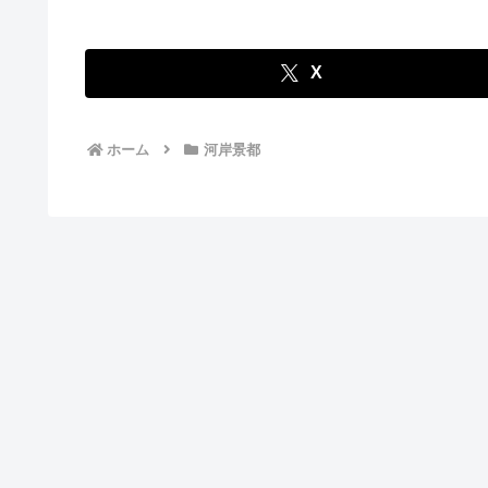
X
ホーム
河岸景都