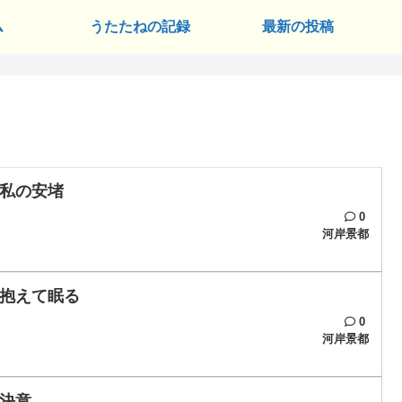
ム
うたたねの記録
最新の投稿
私の安堵
0
河岸景都
抱えて眠る
0
河岸景都
決意