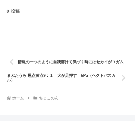
0
投稿
情報の一つのように自我溶けて気づく時にはセカイがユガム
まぶたうら 黒点黄点9：１ 犬が足押す hPa（ヘクトパスカ
ル）
ホーム
ちょこのん