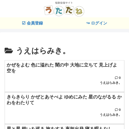
☑ 会員登録
↪ ログイン
うえはらみき。
かぜをよむ 色に溢れた 闇の中 大地に立ちて 見上げよ
空を
0
うえはらみき。
きらきらり かぜとあそべよ ゆめにみた 星のながるる か
わをわたりて
0
うえはらみき。
星と星 想いを巡る 旅をする 夜毎出発 寝る暇もなし