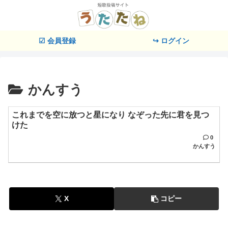
☑ 会員登録
↪ ログイン
かんすう
これまでを空に放つと星になり なぞった先に君を見つ
けた
0
かんすう
X
コピー