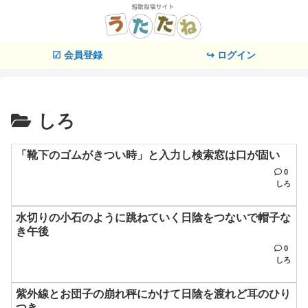
☑ 会員登録
↪ ログイン
しろ
「靴下のゴムがきつい時」と入力し検索窓は口が固い
0
しろ
水切りの小石のように跳ねていく日陰をつないで帽子な
き午後
0
しろ
紫外線とお団子の崩れ秤にかけて日陰を渡れど耳のひり
つき