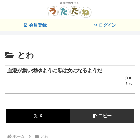
☑ 会員登録
↪ ログイン
とわ
血潮が集い燃ゆように母は女になるようだ
0
とわ
X
コピー
ホーム
とわ