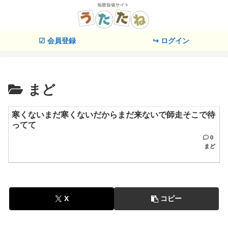
☑ 会員登録
↪ ログイン
まど
寒くないまだ寒くないだからまだ来ないで師走そこで待
ってて
0
まど
X
コピー