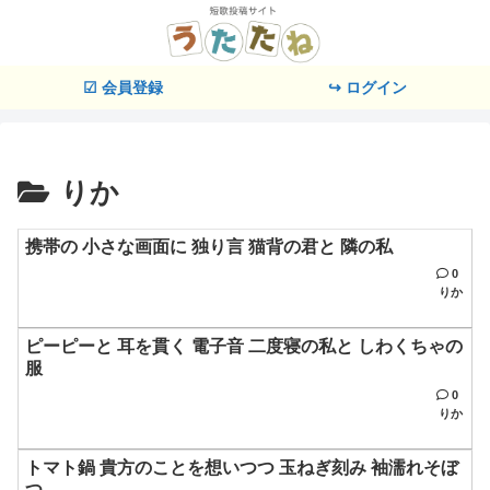
☑ 会員登録
↪ ログイン
りか
携帯の 小さな画面に 独り言 猫背の君と 隣の私
0
りか
ピーピーと 耳を貫く 電子音 二度寝の私と しわくちゃの
服
0
りか
トマト鍋 貴方のことを想いつつ 玉ねぎ刻み 袖濡れそぼ
つ