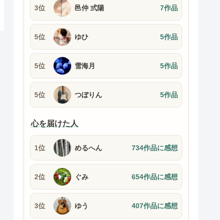
3位
邑仲 弎陽
7作品
5位
ゆひ
5作品
5位
雪海月
5作品
5位
つぼりん
5作品
心を届けた人
1位
めるへん
734作品に感想
2位
ぐみ
654作品に感想
3位
ゆう
407作品に感想