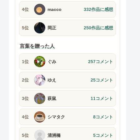
4位
macco
332作品に感想
5位
岡正
250作品に感想
言葉を贈った人
1位
ぐみ
257コメント
2位
ゆえ
25コメント
3位
萩鼠
11コメント
4位
シマタク
8コメント
5位
清洲橋
5コメント