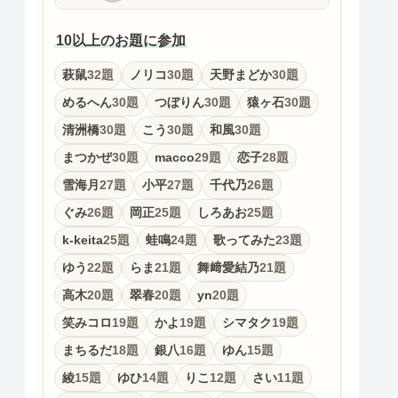
10以上のお題に参加
萩鼠
32題
ノリコ
30題
天野まどか
30題
めるへん
30題
つぼりん
30題
猿ヶ石
30題
清洲橋
30題
こう
30題
和風
30題
まつかぜ
30題
macco
29題
恋子
28題
雪海月
27題
小平
27題
千代乃
26題
ぐみ
26題
岡正
25題
しろあお
25題
k-keita
25題
蛙鳴
24題
歌ってみた
23題
ゆう
22題
らま
21題
舞﨑愛結乃
21題
高木
20題
翠春
20題
yn
20題
笑みコロ
19題
かよ
19題
シマタク
19題
まちるだ
18題
銀八
16題
ゆん
15題
綾
15題
ゆひ
14題
りこ
12題
さい
11題