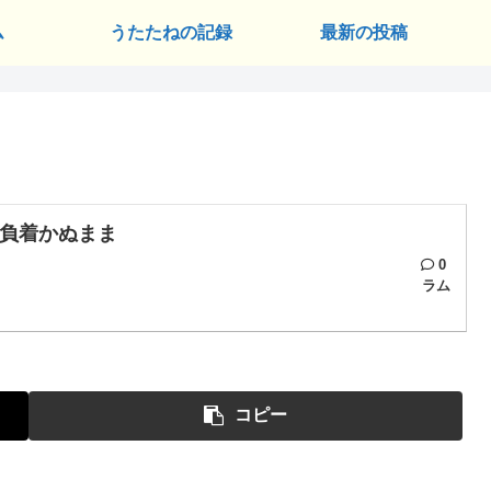
ム
うたたねの記録
最新の投稿
負着かぬまま
0
ラム
コピー