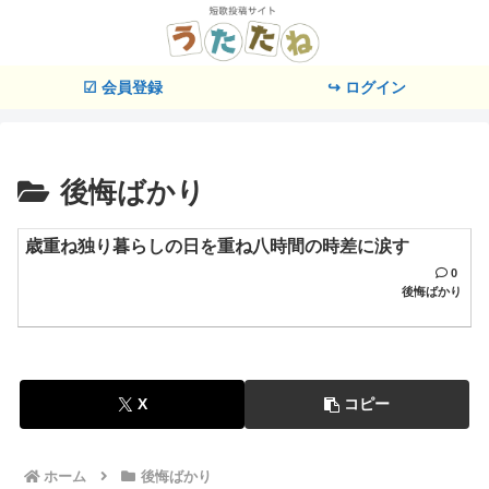
☑ 会員登録
↪ ログイン
後悔ばかり
歳重ね独り暮らしの日を重ね八時間の時差に涙す
0
後悔ばかり
X
コピー
ホーム
後悔ばかり