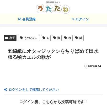
☑ 会員登録
↪ ログイン
恋子
うつろい。
る
歌
水
紙
五線紙にオタマジャクシをちりばめて田水
張る頃カエルの歌が
2023.04.14
ログインをして投稿してください
ログイン後、こちらから投稿可能です！