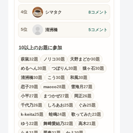
4位
シマタク
8コメント
5位
清洲橋
5コメント
10以上のお題に参加
萩鼠
32題
ノリコ
30題
天野まどか
30題
めるへん
30題
つぼりん
30題
猿ヶ石
30題
清洲橋
30題
こう
30題
和風
30題
恋子
29題
macco
28題
雪海月
27題
小平
27題
まつかぜ
27題
岡正
26題
千代乃
26題
しろあお
25題
ぐみ
25題
k-keita
25題
蛙鳴
24題
歌ってみた
23題
ゆう
22題
舞﨑愛結乃
22題
高木
21題
らま
21題
翠春
21題
かよ
20題