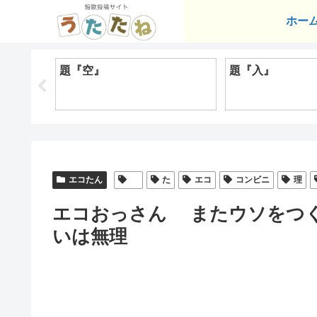
ホー
題『空』
題『入』
エコたん
た
エコ
コンビニ
理
エコおっさん またウソをつ
いは無理