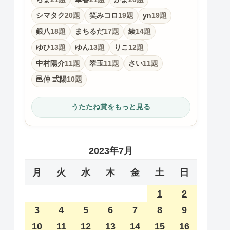
シマタク
20題
笑みコロ
19題
yn
19題
銀八
18題
まちるだ
17題
綾
14題
ゆひ
13題
ゆん
13題
りこ
12題
中村陽介
11題
翠玉
11題
さい
11題
邑仲 弎陽
10題
うたたね賞をもっと見る
2023年7月
月
火
水
木
金
土
日
1
2
3
4
5
6
7
8
9
10
11
12
13
14
15
16