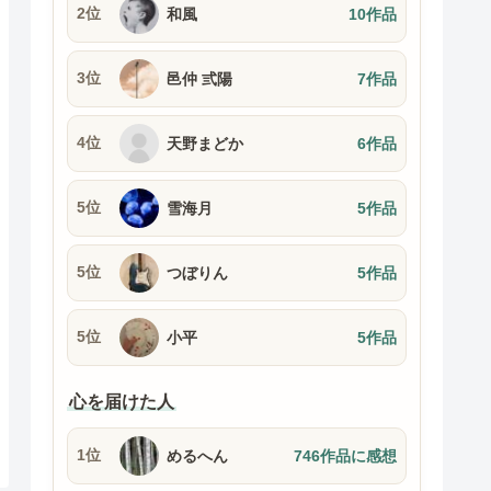
2位
和風
10作品
3位
邑仲 弎陽
7作品
4位
天野まどか
6作品
5位
雪海月
5作品
5位
つぼりん
5作品
5位
小平
5作品
心を届けた人
1位
めるへん
746作品に感想