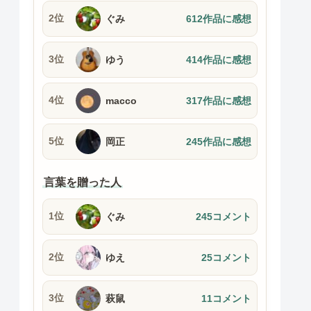
2位
ぐみ
612作品に感想
3位
ゆう
414作品に感想
4位
macco
317作品に感想
5位
岡正
245作品に感想
言葉を贈った人
1位
ぐみ
245コメント
2位
ゆえ
25コメント
3位
萩鼠
11コメント