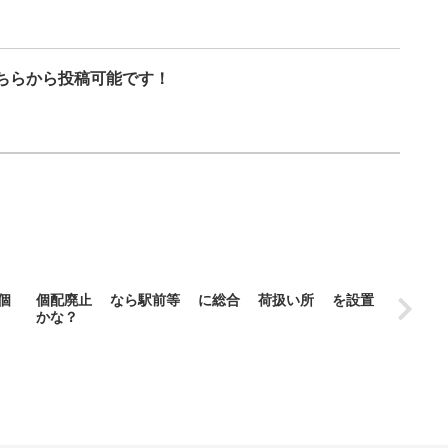
ちらから投稿可能です！
個
個配廃止 なら駅前等 に総合 荷扱い所 を設置
かな？