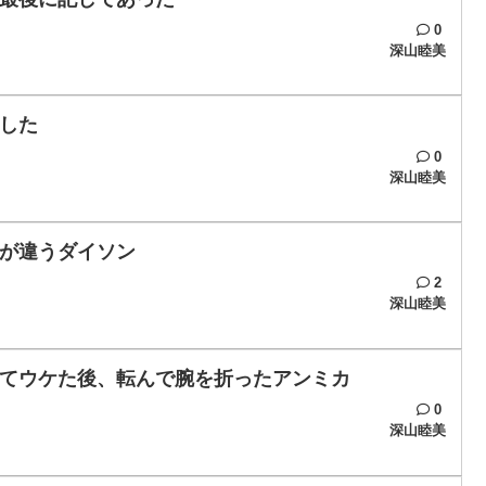
0
深山睦美
した
0
深山睦美
が違うダイソン
2
深山睦美
てウケた後、転んで腕を折ったアンミカ
0
深山睦美