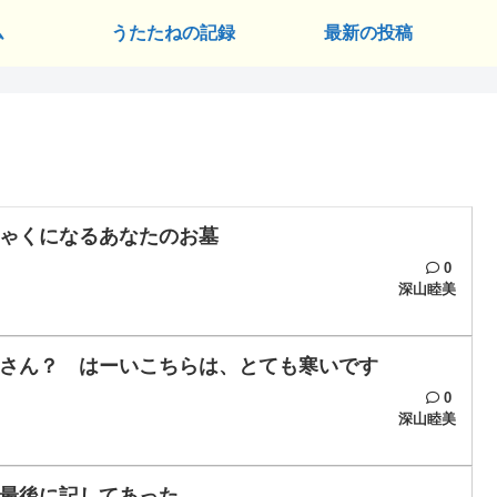
ム
うたたねの記録
最新の投稿
ゃくになるあなたのお墓
0
深山睦美
さん？ はーいこちらは、とても寒いです
0
深山睦美
最後に記してあった