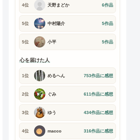
4位
天野まどか
6作品
5位
中村陽介
5作品
5位
小平
5作品
心を届けた人
1位
めるへん
753作品に感想
2位
ぐみ
611作品に感想
3位
ゆう
434作品に感想
4位
macco
316作品に感想