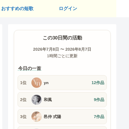
おすすめの短歌
ログイン
この30日間の活動
2026年7月8日 〜 2026年8月7日
1時間ごとに更新
今日の一首
1位
yn
12作品
2位
和風
9作品
3位
邑仲 弎陽
7作品