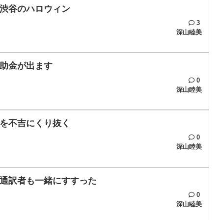
渋谷のハロウィン
3
深山睦美
助金が出ます
0
深山睦美
を不吉にくり抜く
0
深山睦美
通訳者も一緒にすすった
0
深山睦美