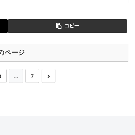
コピー
のページ
次
3
…
7
へ