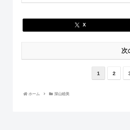
X
次
1
2
ホーム
深山睦美