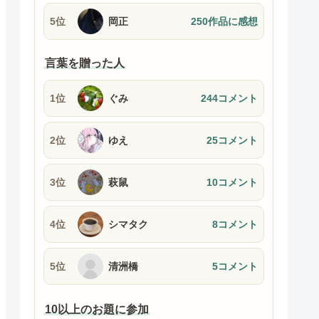
5位
岡正
250作品に感想
言葉を贈った人
1位
ぐみ
244コメント
2位
ゆえ
25コメント
3位
萩鼠
10コメント
4位
シマタク
8コメント
5位
清洲橋
5コメント
10以上のお題に参加