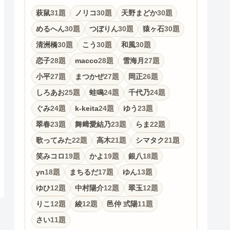
萩鼠
31題
ノリコ
30題
天野まどか
30題
めるへん
30題
つぼりん
30題
猿ヶ石
30題
清洲橋
30題
こう
30題
和風
30題
恋子
28題
macco
28題
雪海月
27題
小平
27題
まつかぜ
27題
岡正
26題
しろあお
25題
蛙鳴
24題
千代乃
24題
ぐみ
24題
k-keita
24題
ゆう
23題
翠春
23題
舞﨑愛結乃
23題
らま
22題
歌ってみた
22題
高木
21題
シマタク
21題
笑みコロ
19題
かよ
19題
銀八
18題
yn
18題
まちるだ
17題
ゆん
13題
ゆひ
12題
中村陽介
12題
翠玉
12題
りこ
12題
綾
12題
邑仲 弎陽
11題
さい
11題