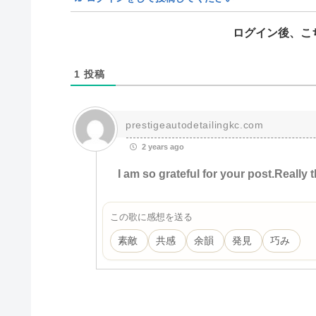
ログイン後、こ
1
投稿
prestigeautodetailingkc.com
2 years ago
I am so grateful for your post.Really 
この歌に感想を送る
素敵
共感
余韻
発見
巧み