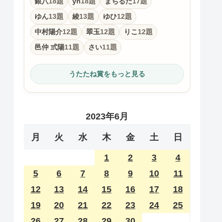
銀八
18題
yn
18題
まちるだ
17題
ゆん
13題
綾
13題
ゆひ
12題
中村陽介
12題
翠玉
12題
りこ
12題
邑仲 弎陽
11題
さい
11題
うたたね賞をもっと見る
2023年6月
月
火
水
木
金
土
日
1
2
3
4
5
6
7
8
9
10
11
12
13
14
15
16
17
18
19
20
21
22
23
24
25
26
27
28
29
30