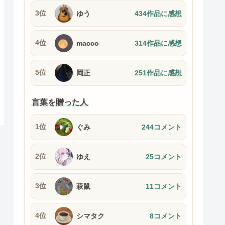
3位
ゆう
434作品に感想
4位
macco
314作品に感想
5位
岡正
251作品に感想
言葉を贈った人
1位
ぐみ
244コメント
2位
ゆえ
25コメント
3位
萩鼠
11コメント
4位
シマタク
8コメント