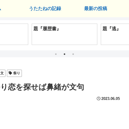
ム
うたたねの記録
最新の投稿
題『履歴書』
題『逃』
文
祭り
り恋を探せば鼻緒が文句
2023.06.05