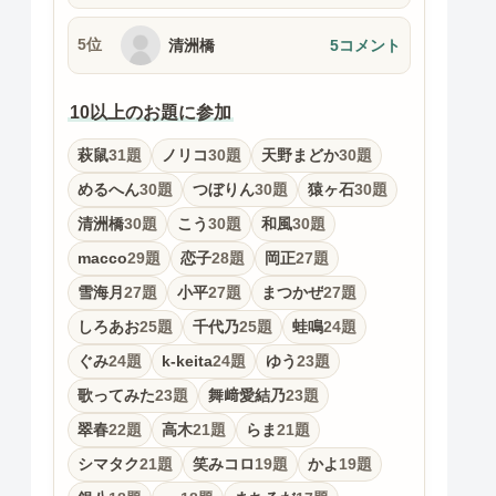
5位
清洲橋
5コメント
10以上のお題に参加
萩鼠
31題
ノリコ
30題
天野まどか
30題
めるへん
30題
つぼりん
30題
猿ヶ石
30題
清洲橋
30題
こう
30題
和風
30題
macco
29題
恋子
28題
岡正
27題
雪海月
27題
小平
27題
まつかぜ
27題
しろあお
25題
千代乃
25題
蛙鳴
24題
ぐみ
24題
k-keita
24題
ゆう
23題
歌ってみた
23題
舞﨑愛結乃
23題
翠春
22題
高木
21題
らま
21題
シマタク
21題
笑みコロ
19題
かよ
19題