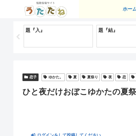
ホー
題『入』
題『結』
恋子
ゆかた。
夏
夏祭り
夜
恋
ひと夜だけおぼこゆかたの夏祭
ログインをして投稿してください