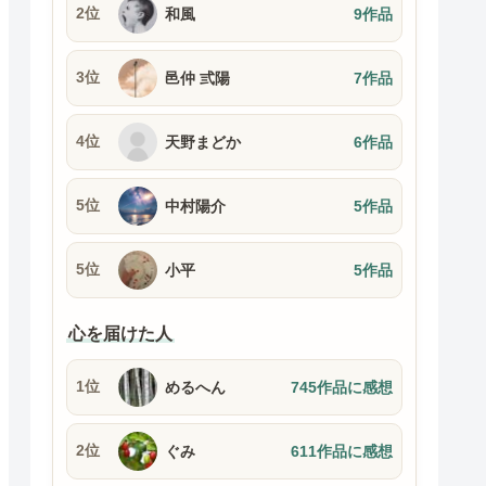
2位
和風
9作品
3位
邑仲 弎陽
7作品
4位
天野まどか
6作品
5位
中村陽介
5作品
5位
小平
5作品
心を届けた人
1位
めるへん
745作品に感想
2位
ぐみ
611作品に感想