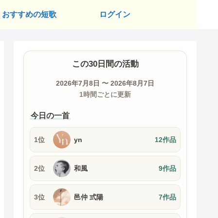
おすすめの短歌
ログイン
この30日間の活動
2026年7月8日 〜 2026年8月7日
1時間ごとに更新
今日の一首
1位
yn
12作品
2位
和風
9作品
3位
邑仲 弎陽
7作品