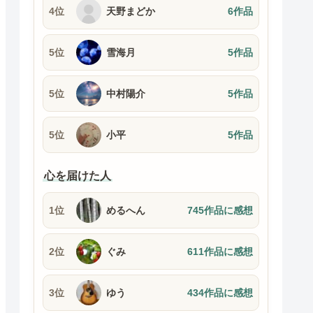
4位
天野まどか
6作品
5位
雪海月
5作品
5位
中村陽介
5作品
5位
小平
5作品
心を届けた人
1位
めるへん
745作品に感想
2位
ぐみ
611作品に感想
3位
ゆう
434作品に感想