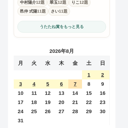
中村陽介
12題
翠玉
12題
りこ
12題
邑仲 弎陽
11題
さい
11題
うたたね賞をもっと見る
2026年8月
月
火
水
木
金
土
日
1
2
3
4
5
6
7
8
9
10
11
12
13
14
15
16
17
18
19
20
21
22
23
24
25
26
27
28
29
30
31