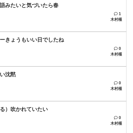
語みたいと気づいたら春
1
木村槿
ーきょうもいい日でしたね
0
木村槿
い沈黙
0
木村槿
る）吹かれていたい
0
木村槿