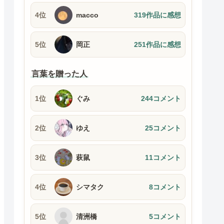
4位
macco
319作品に感想
5位
岡正
251作品に感想
言葉を贈った人
1位
ぐみ
244コメント
2位
ゆえ
25コメント
3位
萩鼠
11コメント
4位
シマタク
8コメント
5位
清洲橋
5コメント