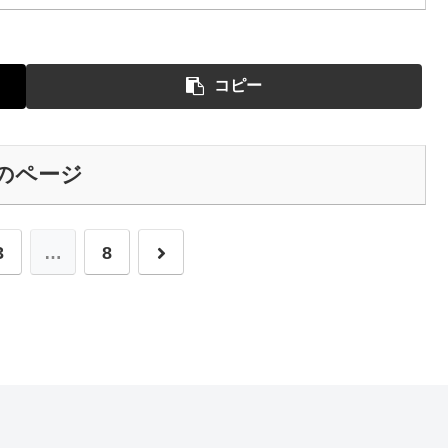
コピー
のページ
次
3
…
8
へ