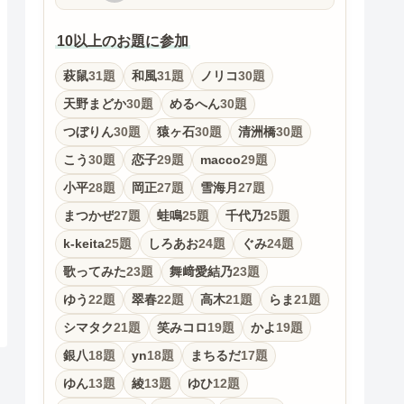
10以上のお題に参加
萩鼠
31題
和風
31題
ノリコ
30題
天野まどか
30題
めるへん
30題
つぼりん
30題
猿ヶ石
30題
清洲橋
30題
こう
30題
恋子
29題
macco
29題
小平
28題
岡正
27題
雪海月
27題
まつかぜ
27題
蛙鳴
25題
千代乃
25題
k-keita
25題
しろあお
24題
ぐみ
24題
歌ってみた
23題
舞﨑愛結乃
23題
ゆう
22題
翠春
22題
高木
21題
らま
21題
シマタク
21題
笑みコロ
19題
かよ
19題
銀八
18題
yn
18題
まちるだ
17題
ゆん
13題
綾
13題
ゆひ
12題