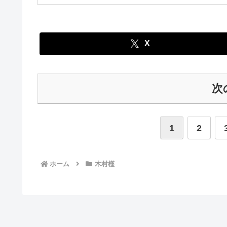
X
次
1
2
ホーム
木村槿