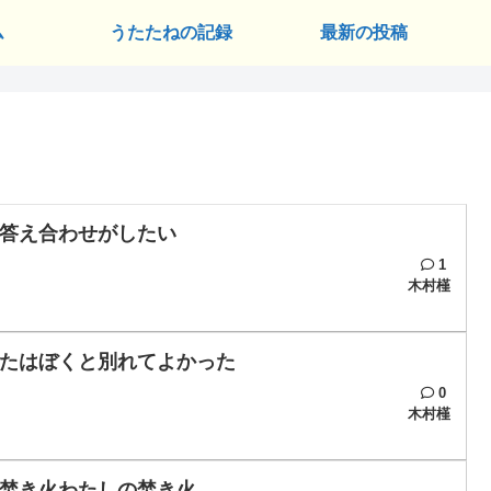
ム
うたたねの記録
最新の投稿
答え合わせがしたい
1
木村槿
たはぼくと別れてよかった
0
木村槿
焚き火わたしの焚き火