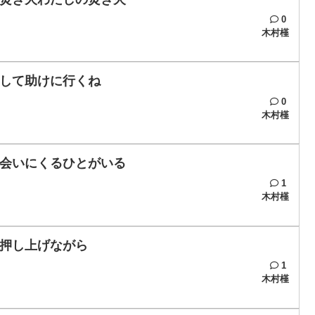
0
木村槿
して助けに行くね
0
木村槿
会いにくるひとがいる
1
木村槿
押し上げながら
1
木村槿