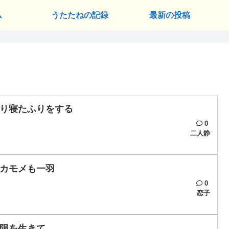
ム
うたたねの記録
最新の投稿
り寝たふりをする
0
二人静
カモメも一羽
0
恋子
限を生きて