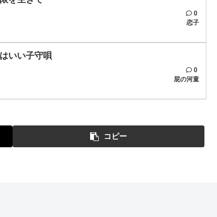
0
恋子
はいい子守唄
0
屁の河童
コピー