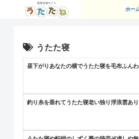
ホー
うたた寝
昼下がりあなたの横でうたた寝を毛布ふんわ
釣り糸を垂れてうたた寝老い独り浮浪雲あり
うたた寝や軒端のしずく夢の跡恋ぞ虚しや無