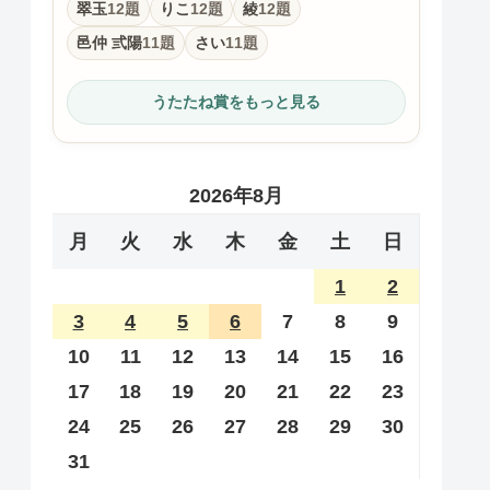
翠玉
12題
りこ
12題
綾
12題
邑仲 弎陽
11題
さい
11題
うたたね賞をもっと見る
2026年8月
月
火
水
木
金
土
日
1
2
3
4
5
6
7
8
9
10
11
12
13
14
15
16
17
18
19
20
21
22
23
24
25
26
27
28
29
30
31