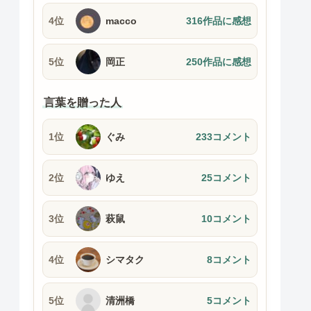
4位
macco
316作品に感想
5位
岡正
250作品に感想
言葉を贈った人
1位
ぐみ
233コメント
2位
ゆえ
25コメント
3位
萩鼠
10コメント
4位
シマタク
8コメント
5位
清洲橋
5コメント