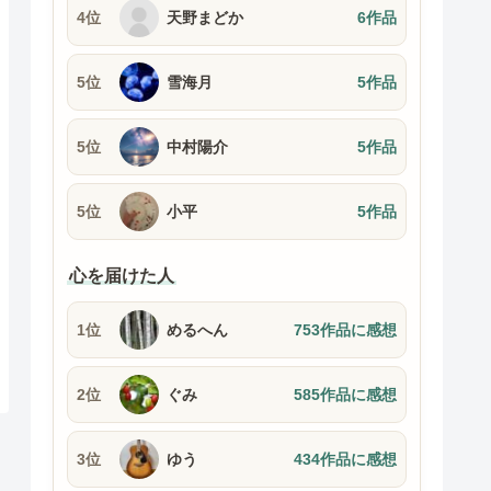
4位
天野まどか
6作品
5位
雪海月
5作品
5位
中村陽介
5作品
5位
小平
5作品
心を届けた人
1位
めるへん
753作品に感想
2位
ぐみ
585作品に感想
3位
ゆう
434作品に感想