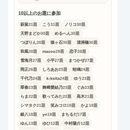
10以上のお題に参加
萩鼠
31題
こう
31題
ノリコ
30題
天野まどか
30題
めるへん
30題
つぼりん
30題
猿ヶ石
30題
清洲橋
30題
和風
30題
macco
29題
恋子
28題
雪海月
27題
小平
27題
まつかぜ
27題
岡正
26題
しろあお
25題
蛙鳴
24題
千代乃
24題
k-keita
24題
ゆう
23題
翠春
23題
舞﨑愛結乃
23題
ぐみ
23題
らま
22題
歌ってみた
22題
高木
21題
シマタク
21題
笑みコロ
19題
かよ
19題
銀八
18題
yn
18題
まちるだ
17題
ゆん
13題
ゆひ
12題
中村陽介
12題