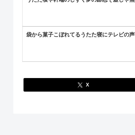
袋から菓子こぼれてるうたた寝にテレビの声
X