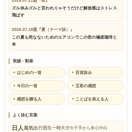
2026.07.21
題『休』
ズル休みズルと言われりゃそうだけど解放感はストレス
飛ばす
2026.07.18
題『夏（テーマ詠）』
この夏も死なないためのエアコンでこの世の極楽珈琲と
本
実績・勲章
はじめの一首
百首詠み
✦
✦
今日の一首
五彩の感想
✦
✦
感想を贈る人
ことばを添える人
✦
✦
よく詠む言葉
日
人
行
思
生
一
時
大
風
気
出
空
今
子
手
から
来
心
中
白