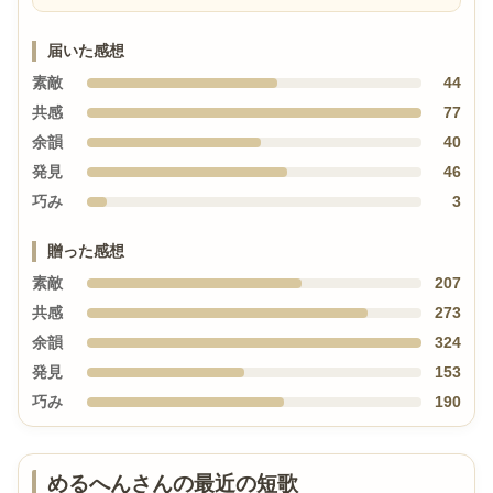
届いた感想
素敵
44
共感
77
余韻
40
発見
46
巧み
3
贈った感想
素敵
207
共感
273
余韻
324
発見
153
巧み
190
めるへんさんの最近の短歌