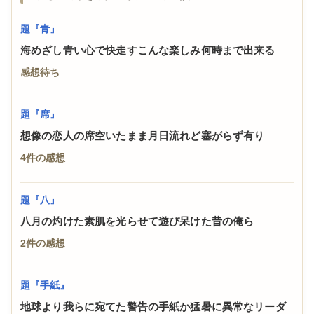
題『青』
海めざし青い心で快走すこんな楽しみ何時まで出来る
感想待ち
題『席』
想像の恋人の席空いたまま月日流れど塞がらず有り
4件の感想
題『八』
八月の灼けた素肌を光らせて遊び呆けた昔の俺ら
2件の感想
題『手紙』
地球より我らに宛てた警告の手紙か猛暑に異常なリーダ