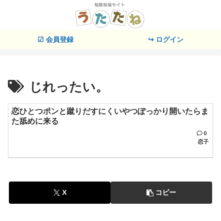
☑ 会員登録
↪ ログイン
じれったい。
恋ひとつポンと蹴りだすにくいやつぽっかり開いたらま
た舐めに来る
0
恋子
X
コピー