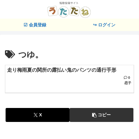
☑ 会員登録
↪ ログイン
つゆ。
走り梅雨夏の関所の露払い鬼のパンツの通行手形
0
恋子
X
コピー