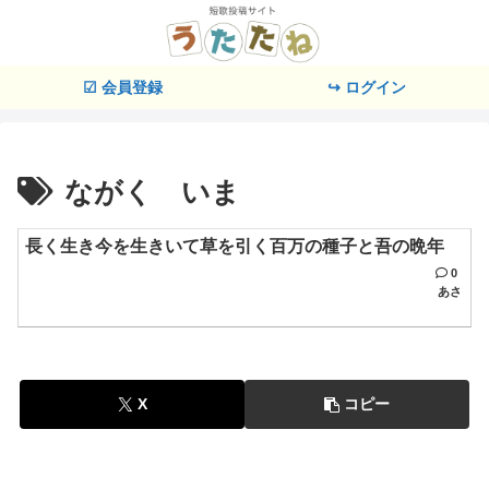
☑ 会員登録
↪ ログイン
ながく いま
長く生き今を生きいて草を引く百万の種子と吾の晩年
0
あさ
X
コピー