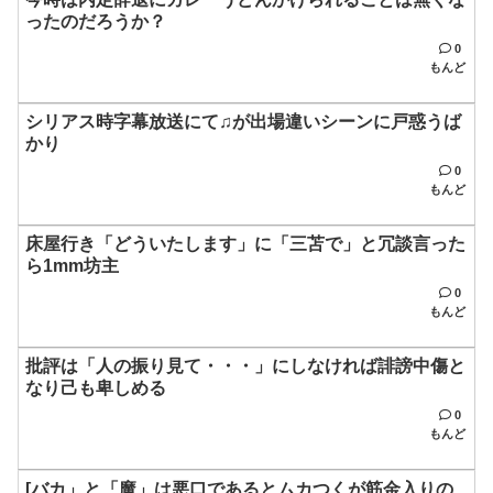
ったのだろうか？
0
もんど
シリアス時字幕放送にて♫が出場違いシーンに戸惑うば
かり
0
もんど
床屋行き「どういたします」に「三苫で」と冗談言った
ら1mm坊主
0
もんど
批評は「人の振り見て・・・」にしなければ誹謗中傷と
なり己も卑しめる
0
もんど
[バカ」と「魔」は悪口であるとムカつくが筋金入りの