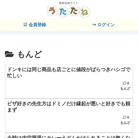
☑ 会員登録
↪ ログイン
もんど
ドンキには同じ商品も店ごとに値段がばらつきハシゴで
忙しい
0
もんど
ピザ好きの先生方はドミノだけ縁起が悪いと好きでも頼
まず
0
もんど
今時は内定辞退にカレーうどんかけられることは無くな