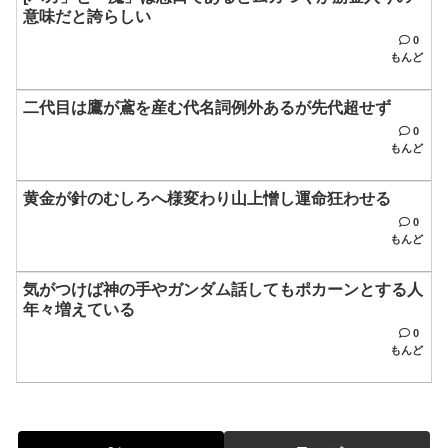
意味だと誇らしい
0
もんど
二代目は鷹が鳶を産む代名詞例外あるが先代超せず
0
もんど
黄金が針のむしろへ様変わり山上憎し運命狂わせる
0
もんど
気がつけば神の手やガンダム話してもポカーンとする人
年々増えている
0
もんど