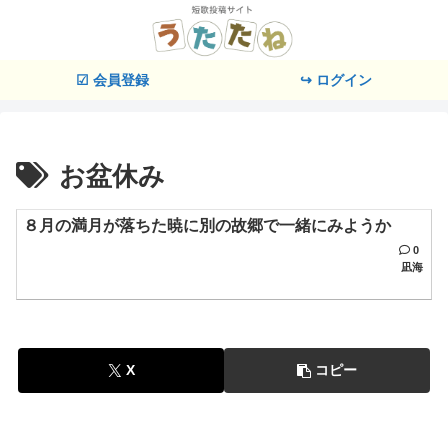
☑ 会員登録
↪ ログイン
お盆休み
８月の満月が落ちた暁に別の故郷で一緒にみようか
0
凪海
X
コピー