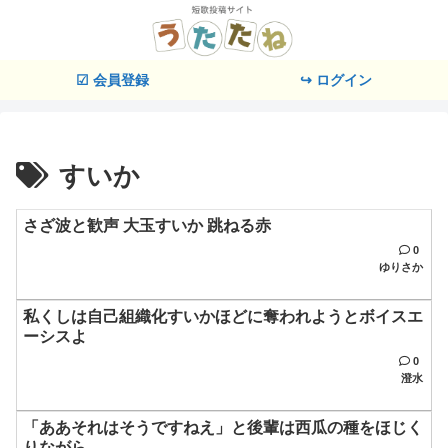
☑ 会員登録
↪ ログイン
すいか
さざ波と歓声 大玉すいか 跳ねる赤
0
ゆりさか
私くしは自己組織化すいかほどに奪われようとボイスエ
ーシスよ
0
澄水
「ああそれはそうですねえ」と後輩は西瓜の種をほじく
りながら