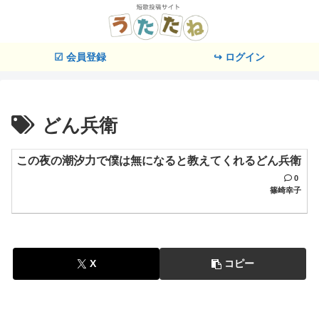
☑ 会員登録
↪ ログイン
どん兵衛
この夜の潮汐力で僕は無になると教えてくれるどん兵衛
0
篠崎幸子
X
コピー