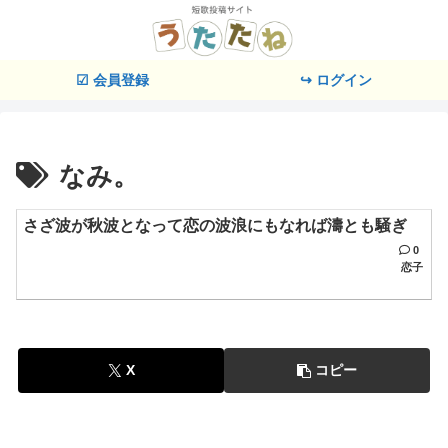
☑ 会員登録
↪ ログイン
なみ。
さざ波が秋波となって恋の波浪にもなれば濤とも騒ぎ
0
恋子
X
コピー