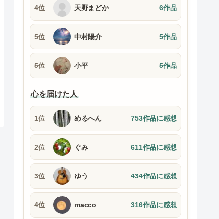
4位
天野まどか
6作品
5位
中村陽介
5作品
5位
小平
5作品
心を届けた人
1位
めるへん
753作品に感想
2位
ぐみ
611作品に感想
3位
ゆう
434作品に感想
4位
macco
316作品に感想