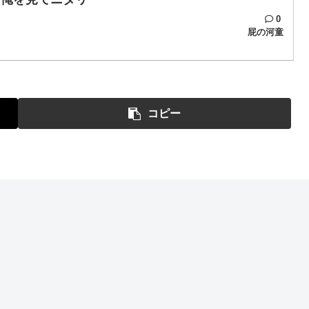
0
屁の河童
コピー