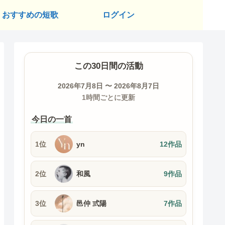
おすすめの短歌
ログイン
この30日間の活動
2026年7月8日 〜 2026年8月7日
1時間ごとに更新
今日の一首
1位
yn
12作品
2位
和風
9作品
3位
邑仲 弎陽
7作品