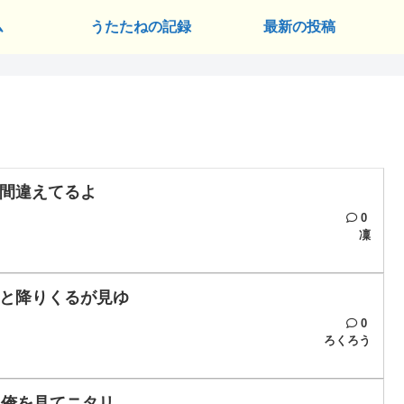
ム
うたたねの記録
最新の投稿
間違えてるよ
0
凜
と降りくるが見ゆ
0
ろくろう
て俺を見てニタリ