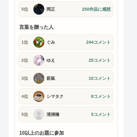
5位
岡正
250作品に感想
言葉を贈った人
1位
ぐみ
244コメント
2位
ゆえ
25コメント
3位
萩鼠
10コメント
4位
シマタク
8コメント
5位
清洲橋
5コメント
10以上のお題に参加