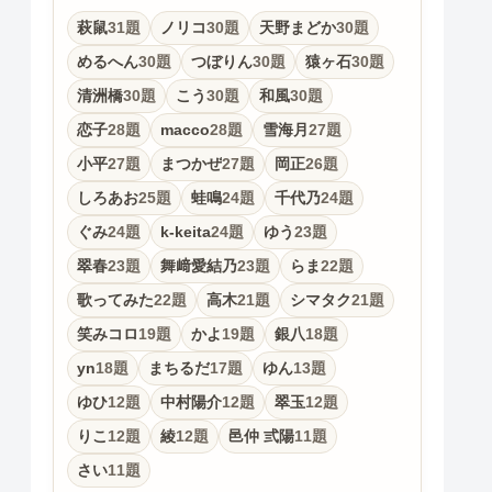
萩鼠
31題
ノリコ
30題
天野まどか
30題
めるへん
30題
つぼりん
30題
猿ヶ石
30題
清洲橋
30題
こう
30題
和風
30題
恋子
28題
macco
28題
雪海月
27題
小平
27題
まつかぜ
27題
岡正
26題
しろあお
25題
蛙鳴
24題
千代乃
24題
ぐみ
24題
k-keita
24題
ゆう
23題
翠春
23題
舞﨑愛結乃
23題
らま
22題
歌ってみた
22題
高木
21題
シマタク
21題
笑みコロ
19題
かよ
19題
銀八
18題
yn
18題
まちるだ
17題
ゆん
13題
ゆひ
12題
中村陽介
12題
翠玉
12題
りこ
12題
綾
12題
邑仲 弎陽
11題
さい
11題