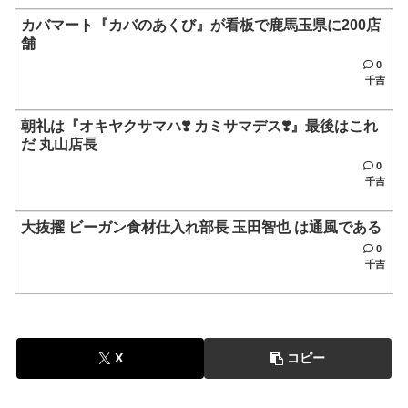
カバマート『カバのあくび』が看板で鹿馬玉県に200店
舗
0
千吉
朝礼は『オキヤクサマハ❣️ カミサマデス❣️』最後はこれ
だ 丸山店長
0
千吉
大抜擢 ビーガン食材仕入れ部長 玉田智也 は通風である
0
千吉
X
コピー