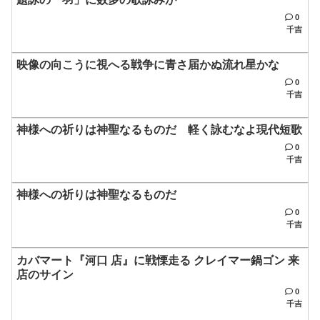
0
千吉
映像の向こうに視へる戦争に青さ届かぬ流れ星かな
0
千吉
神様への祈りは神聖なるものだ 軽く詠むなよ現代短歌
0
千吉
神様への祈りは神聖なるものだ
0
千吉
カバマート『河口 店』に戦慄走る クレイマー鍋ゴン 来
店のサイン
0
千吉