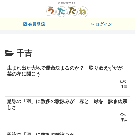
☑ 会員登録
↪ ログイン
千吉
生まれ出た大地で運命決まるのか？ 取り敢えずだが
菜の花に聞こう
0
千吉
題詠の「羽」に数多の歌詠みが 赤と 緑を 詠まぬ寂
しさ
0
千吉
題詠の「羽」に数多の歌詠みが