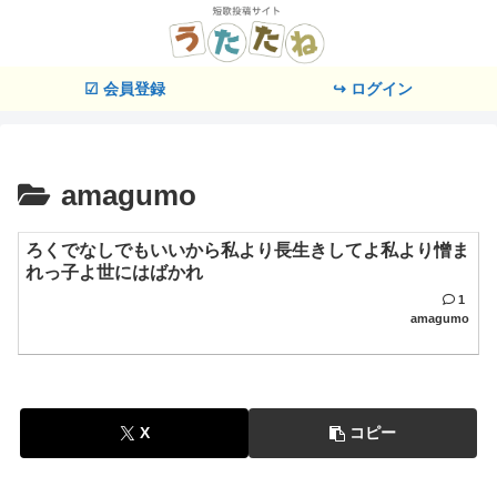
☑ 会員登録
↪ ログイン
amagumo
ろくでなしでもいいから私より長生きしてよ私より憎ま
れっ子よ世にはばかれ
1
amagumo
X
コピー