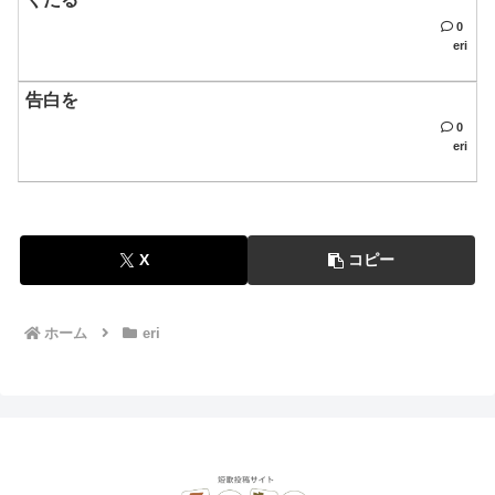
0
eri
告白を
0
eri
X
コピー
ホーム
eri