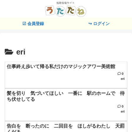
☑ 会員登録
↪ ログイン
eri
仕事終え歩いて帰る私だけのマジックアワー美術館
0
eri
髪を切り 気づいてほしい 一番に 駅のホームで 待
ち伏せしてる
0
eri
告白を 断ったのに 二回目を ほしがるわたし 天罰
くだる