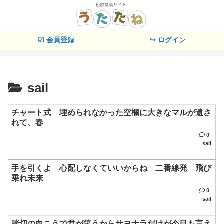
☑ 会員登録
↪ ログイン
sail
チャート式 埋められなかった空欄に大きなマルが遺さ
れて、春
0
sail
手を引くよ 心配しなくていいからね 二番線発 飛び
乗れ未来
0
sail
踏切の向こうで君が笑うからサヨナラだけが今日も言え