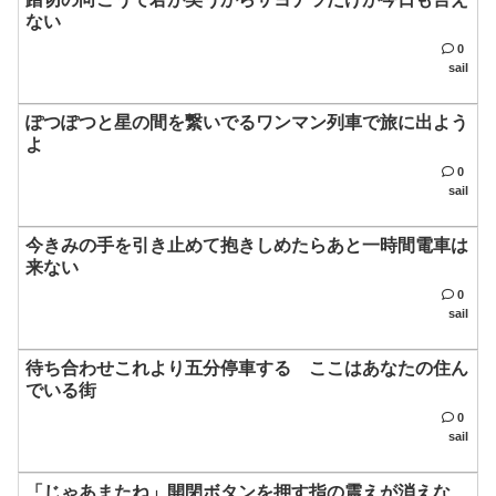
ない
0
sail
ぽつぽつと星の間を繋いでるワンマン列車で旅に出よう
よ
0
sail
今きみの手を引き止めて抱きしめたらあと一時間電車は
来ない
0
sail
待ち合わせこれより五分停車する ここはあなたの住ん
でいる街
0
sail
「じゃあまたね」開閉ボタンを押す指の震えが消えな