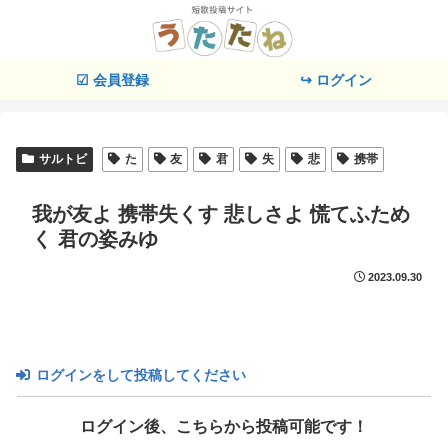
☑ 会員登録
↪ ログイン
サルトビ
た
友
君
失
悲
携帯
我が友よ 携帯失くす 悲しさよ 慌てふため
く 君の姿みゆ
2023.09.30
ログインをして投稿してください
ログイン後、こちらから投稿可能です！