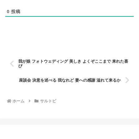
0
投稿
我が娘 フォトウェディング 美しき よくぞここまで 来れた喜
び
座談会 決意を述べる 我なれど 妻への感謝 溢れて来るか
ホーム
サルトビ