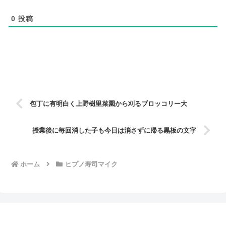
0
投稿
包丁に有明白く上野樹里菜園から刈るブロッコリー大
授業後に毎回消した子も今日は消さずに帰る黒板の文字
ホーム
ヒプノ寿司マイク