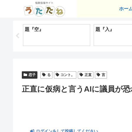
ホー
題『空』
題『入』
恋子
る
コント。
正直
言
正直に仮病と言うAIに議員が
ログインをして投稿してください