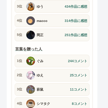
3位
ゆう
434作品に感想
4位
macco
314作品に感想
5位
岡正
251作品に感想
言葉を贈った人
1位
ぐみ
244コメント
2位
ゆえ
25コメント
3位
萩鼠
11コメント
4位
シマタク
8コメント