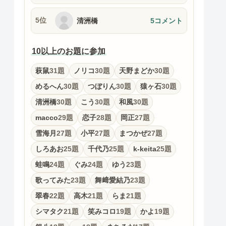
5位
清洲橋
5コメント
10以上のお題に参加
萩鼠
31題
ノリコ
30題
天野まどか
30題
めるへん
30題
つぼりん
30題
猿ヶ石
30題
清洲橋
30題
こう
30題
和風
30題
macco
29題
恋子
28題
岡正
27題
雪海月
27題
小平
27題
まつかぜ
27題
しろあお
25題
千代乃
25題
k-keita
25題
蛙鳴
24題
ぐみ
24題
ゆう
23題
歌ってみた
23題
舞﨑愛結乃
23題
翠春
22題
高木
21題
らま
21題
シマタク
21題
笑みコロ
19題
かよ
19題