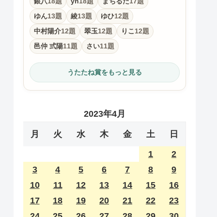
銀八
18題
yn
18題
まちるだ
17題
ゆん
13題
綾
13題
ゆひ
12題
中村陽介
12題
翠玉
12題
りこ
12題
邑仲 弎陽
11題
さい
11題
うたたね賞をもっと見る
2023年4月
月
火
水
木
金
土
日
1
2
3
4
5
6
7
8
9
10
11
12
13
14
15
16
17
18
19
20
21
22
23
24
25
26
27
28
29
30