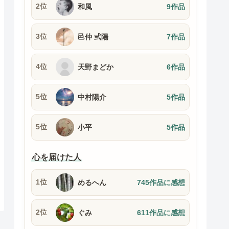
2位
和風
9作品
3位
邑仲 弎陽
7作品
4位
天野まどか
6作品
5位
中村陽介
5作品
5位
小平
5作品
心を届けた人
1位
めるへん
745作品に感想
2位
ぐみ
611作品に感想