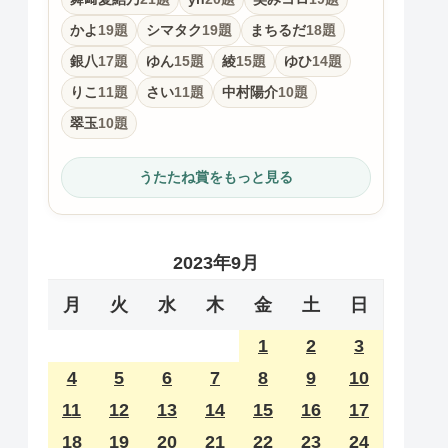
かよ
19題
シマタク
19題
まちるだ
18題
銀八
17題
ゆん
15題
綾
15題
ゆひ
14題
りこ
11題
さい
11題
中村陽介
10題
翠玉
10題
うたたね賞をもっと見る
2023年9月
月
火
水
木
金
土
日
1
2
3
4
5
6
7
8
9
10
11
12
13
14
15
16
17
18
19
20
21
22
23
24