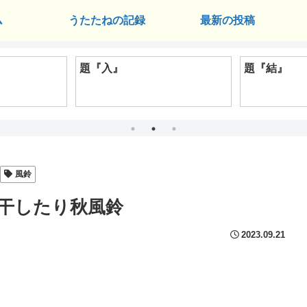
ム
うたたねの記録
最新の投稿
題『入』
題『結』
風鈴
干したり秋風鈴
2023.09.21