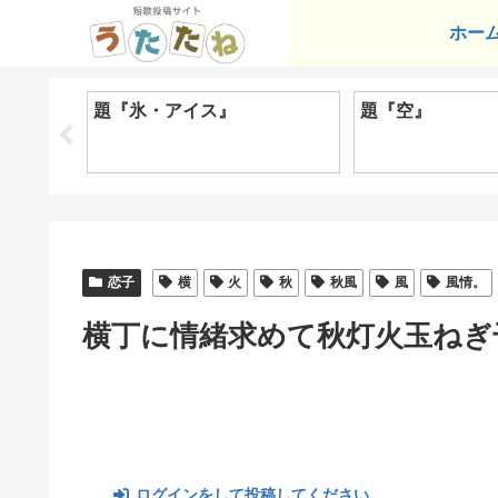
ホー
題『氷・アイス』
題『空』
恋子
横
火
秋
秋風
風
風情。
横丁に情緒求めて秋灯火玉ねぎ
ログインをして投稿してください