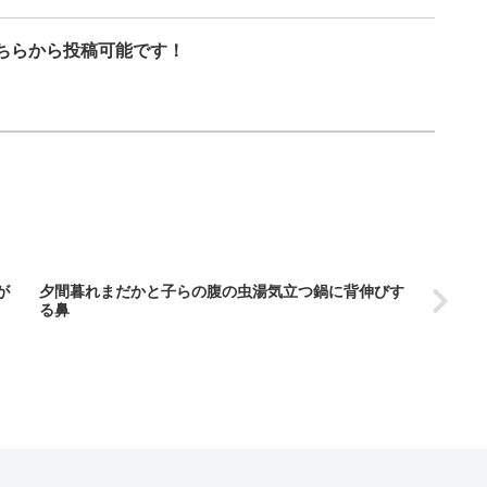
ちらから投稿可能です！
が
夕間暮れまだかと子らの腹の虫湯気立つ鍋に背伸びす
る鼻