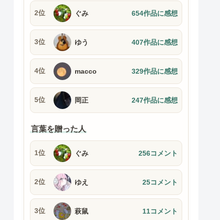
2位
ぐみ
654作品に感想
3位
ゆう
407作品に感想
4位
macco
329作品に感想
5位
岡正
247作品に感想
言葉を贈った人
1位
ぐみ
256コメント
2位
ゆえ
25コメント
3位
萩鼠
11コメント