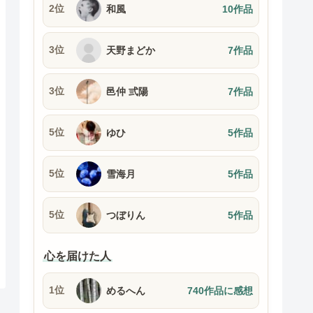
2位
和風
10作品
3位
天野まどか
7作品
3位
邑仲 弎陽
7作品
5位
ゆひ
5作品
5位
雪海月
5作品
5位
つぼりん
5作品
心を届けた人
1位
めるへん
740作品に感想