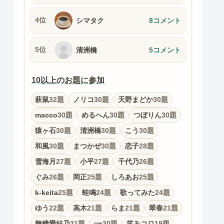
4位
シマタク
8コメント
5位
清洲橋
5コメント
10以上のお題に参加
萩鼠
32題
ノリコ
30題
天野まどか
30題
macco
30題
めるへん
30題
つぼりん
30題
猿ヶ石
30題
清洲橋
30題
こう
30題
和風
30題
まつかぜ
30題
恋子
28題
雪海月
27題
小平
27題
千代乃
26題
ぐみ
26題
岡正
25題
しろあお
25題
k-keita
25題
蛙鳴
24題
歌ってみた
24題
ゆう
22題
高木
21題
らま
21題
翠春
21題
舞﨑愛結乃
21題
yn
20題
笑みコロ
19題