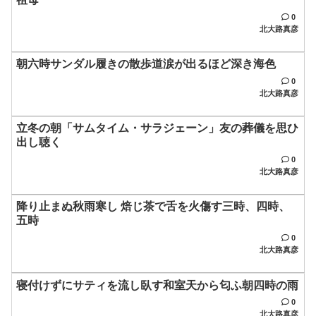
0
北大路真彦
朝六時サンダル履きの散歩道涙が出るほど深き海色
0
北大路真彦
立冬の朝「サムタイム・サラジェーン」友の葬儀を思ひ
出し聴く
0
北大路真彦
降り止まぬ秋雨寒し 焙じ茶で舌を火傷す三時、四時、
五時
0
北大路真彦
寝付けずにサティを流し臥す和室天から匂ふ朝四時の雨
0
北大路真彦