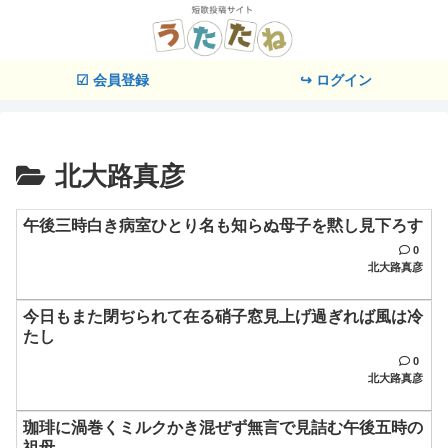
☑ 会員登録
↪ ログイン
北大路真彦
午後三時白き病室ひとり名も知らぬ母子を黙し見下ろす
0
北大路真彦
今日もまた閉ぢられて在る硝子窓見上げ過ぎれば風は冷
たし
0
北大路真彦
珈琲に渦巻くミルクかき混ぜず無言で見詰む午後五時の
祖母