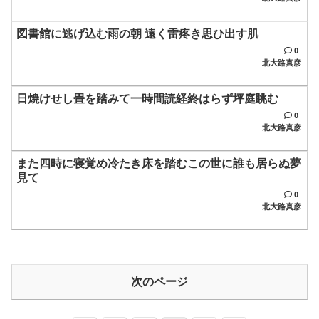
図書館に逃げ込む雨の朝 遠く雷疼き思ひ出す肌
0
北大路真彦
日焼けせし畳を踏みて一時間読経終はらず坪庭眺む
0
北大路真彦
また四時に寝覚め冷たき床を踏むこの世に誰も居らぬ夢
見て
0
北大路真彦
次のページ