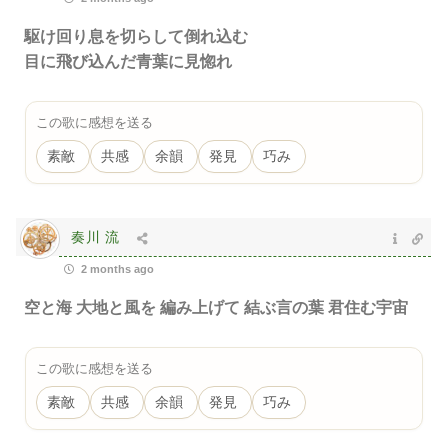
駆け回り息を切らして倒れ込む
目に飛び込んだ青葉に見惚れ
この歌に感想を送る
素敵
共感
余韻
発見
巧み
奏川 流
2 months ago
空と海 大地と風を 編み上げて 結ぶ言の葉 君住む宇宙
この歌に感想を送る
素敵
共感
余韻
発見
巧み