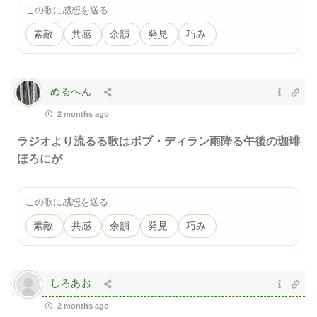
この歌に感想を送る
素敵
共感
余韻
発見
巧み
めるへん
2 months ago
ラジオより流るる歌はボブ・ディラン雨降る午後の珈琲
ほろにが
この歌に感想を送る
素敵
共感
余韻
発見
巧み
しろあお
2 months ago