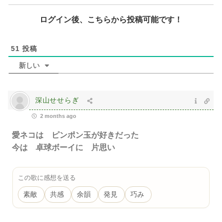
ログイン後、こちらから投稿可能です！
51
投稿
新しい
深山せせらぎ
2 months ago
愛ネコは ピンポン玉が好きだった
今は 卓球ボーイに 片思い
この歌に感想を送る
素敵
共感
余韻
発見
巧み