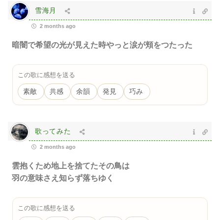
雪海月
2 months ago
暗闇で希望の光が見えた時やっと涙が頬をつたった
この歌に感想を送る
素敵
共感
余韻
発見
巧み
歌ってみた
2 months ago
雲抱くため地上を捨てたその鳥は
羽の意味さえ知らず落ちゆく
この歌に感想を送る