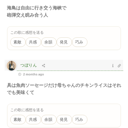
海鳥は自由に行き交う海峡で
砲弾交え睨み合う人
この歌に感想を送る
素敵
共感
余韻
発見
巧み
つぼりん
2 months ago
具は魚肉ソーセージだけ母ちゃんのチキンライスはそれ
でも美味くて
この歌に感想を送る
素敵
共感
余韻
発見
巧み