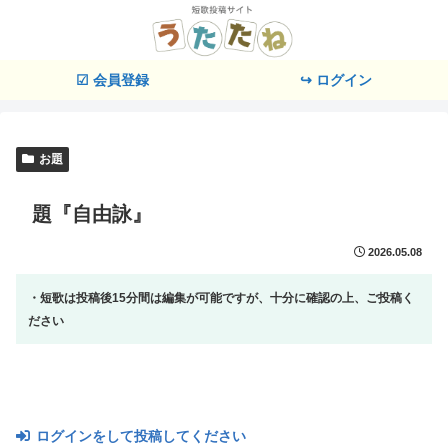
☑ 会員登録
↪ ログイン
お題
題『自由詠』
2026.05.08
・短歌は投稿後15分間は編集が可能ですが、十分に確認の上、ご投稿く
ださい
ログインをして投稿してください