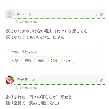
銀八
2 months ago
僕じゃなきゃいけない理由（わけ）を探してる
僕じゃなくてもいいよね、たぶん
この歌に感想を送る
素敵
共感
余韻
発見
巧み
千代乃
2 months ago
ありふれた 日々の暮らしが 幸せと…
独り空見て 潤みし瞳(まなこ)