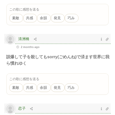
この歌に感想を送る
素敵
共感
余韻
発見
巧み
清洲橋
2 months ago
誤爆して子を殺してもsorry(ごめんね)で済ます世界に我
ら慣れゆく
この歌に感想を送る
素敵
共感
余韻
発見
巧み
恋子