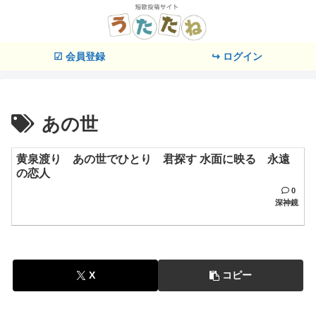
☑ 会員登録
↪ ログイン
あの世
黄泉渡り あの世でひとり 君探す 水面に映る 永遠
の恋人
0
深神鏡
X
コピー