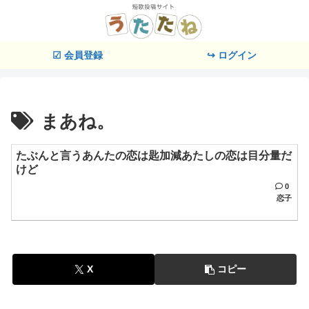
☑ 会員登録
↪ ログイン
まあね。
たぶんと言うあんたの恋は匙加減あたしの恋は目分量だ
けど
0
恋子
X
コピー