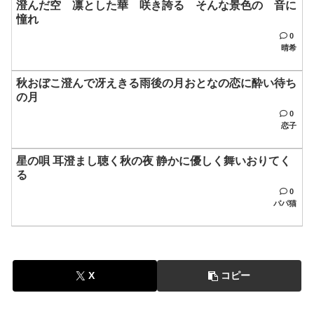
澄んだ空 凛とした華 咲き誇る そんな景色の 音に
憧れ
0
晴希
秋おぼこ澄んで冴えきる雨後の月おとなの恋に酔い待ち
の月
0
恋子
星の唄 耳澄まし聴く秋の夜 静かに優しく舞いおりてく
る
0
パパ猫
X
コピー