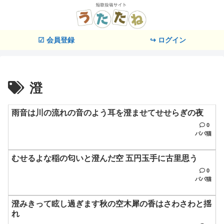
☑ 会員登録
↪ ログイン
澄
雨音は川の流れの音のよう耳を澄ませてせせらぎの夜
0
パパ猫
むせるよな稲の匂いと澄んだ空 五円玉手に古里思う
0
パパ猫
澄みきって眩し過ぎます秋の空木犀の香はさわさわと揺
れ