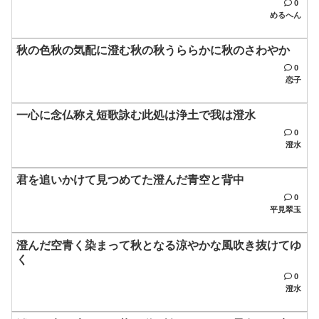
0
めるへん
秋の色秋の気配に澄む秋の秋うららかに秋のさわやか
0
恋子
一心に念仏称え短歌詠む此処は浄土で我は澄水
0
澄水
君を追いかけて見つめてた澄んだ青空と背中
0
平見翠玉
澄んだ空青く染まって秋となる涼やかな風吹き抜けてゆ
く
0
澄水