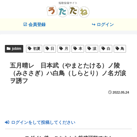
☑ 会員登録
↪ ログイン
jobim
初夏
日
月
本
涙
白
鳥
五月晴レ 日本武（やまとたける）ノ陵
（みささぎ）ハ白鳥（しらとり）ノ名ガ涙
ヲ誘フ
2022.05.24
ログインをして投稿してください