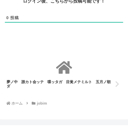
ログイン後、こちらから投稿可能です！
0
投稿
夢ノ中 誰カト会ッテ 喋ッタガ 目覚メテミルト 五月ノ朝
ダ
ホーム
jobim