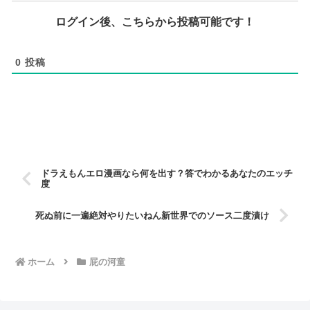
ログイン後、こちらから投稿可能です！
0
投稿
ドラえもんエロ漫画なら何を出す？答でわかるあなたのエッチ
度
死ぬ前に一遍絶対やりたいねん新世界でのソース二度漬け
ホーム
屁の河童