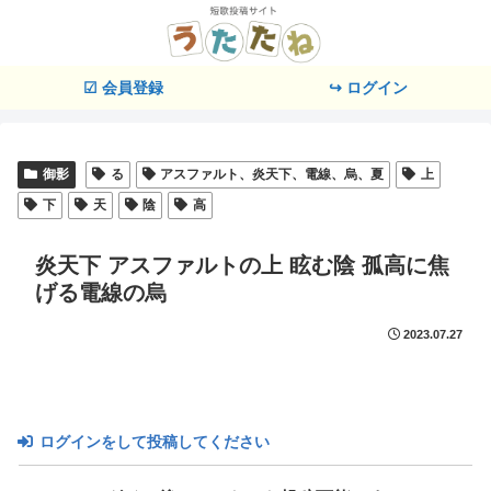
☑ 会員登録
↪ ログイン
御影
る
アスファルト、炎天下、電線、烏、夏
上
下
天
陰
高
炎天下 アスファルトの上 眩む陰 孤高に焦
げる電線の烏
2023.07.27
ログインをして投稿してください