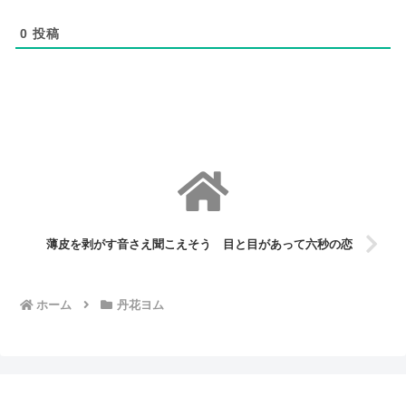
0
投稿
薄皮を剥がす音さえ聞こえそう 目と目があって六秒の恋
ホーム
丹花ヨム